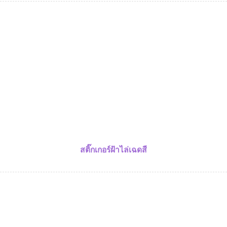
สติ๊กเกอร์ฝ้าไล่เฉดสี