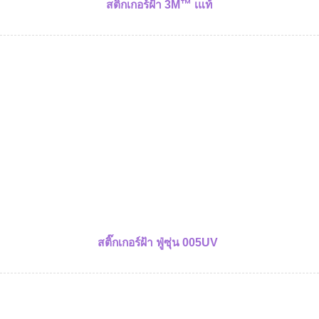
สติ๊กเกอร์ฝ้า 3M™ เแท้
สติ๊กเกอร์ฝ้า ฟู่ซุ่น
005UV