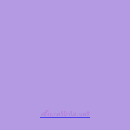
สติ๊กเกอร์ฝ้าไล่เฉดสี