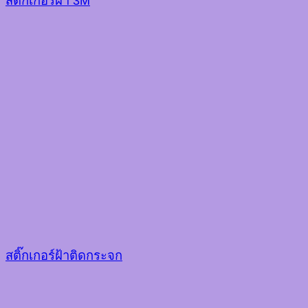
สติ๊กเกอร์ฝ้า 3M
สติ๊กเกอร์ฝ้าติดกระจก