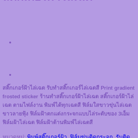
สติ๊กเกอร์ฝ้าไล่เฉด รับทำสติ๊กเกอร์ไล่เฉดสี Print gradient
frosted sticker ร้านทำสติ๊กเกอร์ฝ้าไล่เฉด สติ๊กเกอร์ฝ้าไล่
เฉด ตามไฟล์งาน พิมพ์ได้ทุกเฉดสี ฟิล์มใสขาวขุ่นไล่เฉด
ขาวลายฟุ้ง ฟิล์มฝ้าตกแต่งกระจกแบบไล่ระดับของ 3เอ็ม
ฟิล์มฝ้าไล่เฉด ฟิล์มฝ้าด้านพิมพ์ไล่เฉดสี
หมวดหมู่:
พิมพ์สติ๊กเกอร์ฝ้า
,
ฟิล์มขุ่นติดกระจก
,
รับติด