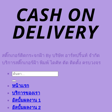
สติ๊กเกอร์ติดกระจกฝ้า By บริษัท อาร์ทปริ้นท์ จำกัด
บริการสติ๊กเกอร์ฝ้า พิมพ์ ไดคัท ตัด ติดตั้ง ครบวงจร
ค้นหา:
หน้าแรก
บริการของเรา
อัลบั้มผลงาน 1
อัลบั้มผลงาน 2