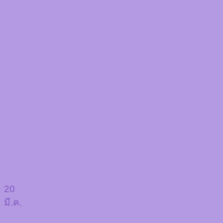
20
มี.ค.