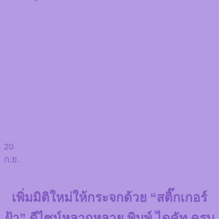
20
ก.ย.
เพิ่มมิติใหม่ให้กระจกด้วย “สติ๊กเกอร์
ฝ้า” ดีไซน์หลากหลาย พิมพ์ ไดคัท ครบ