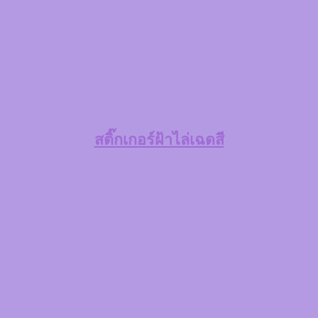
สติ๊กเกอร์ฝ้าไล่เฉดสี