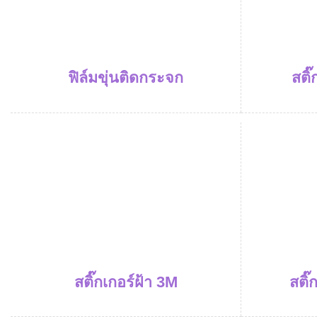
ฟิล์มขุ่นติดกระจก
สติ๊
สติ๊
สติ๊กเกอร์ฝ้า 3M