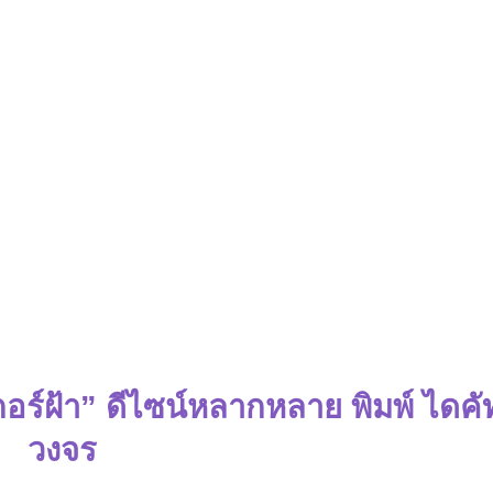
กเกอร์ฝ้า” ดีไซน์หลากหลาย พิมพ์ ไดค
วงจร