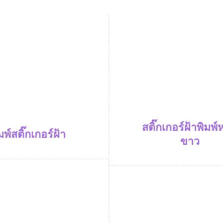
สติ๊กเกอร์ฝ้าพิมพ์
มพ์สติ๊กเกอร์ฝ้า
ขาว