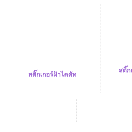
สติ๊
สติ๊กเกอร์ฝ้าไดคัท