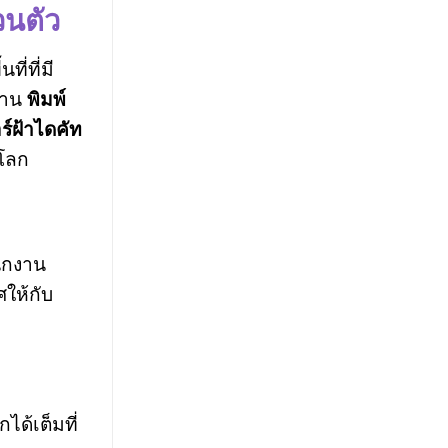
วนตัว
ี่ที่มี
งาน
พิมพ์
อร์ฝ้าไดคัท
วโลก
นักงาน
ให้กับ
ด้เต็มที่