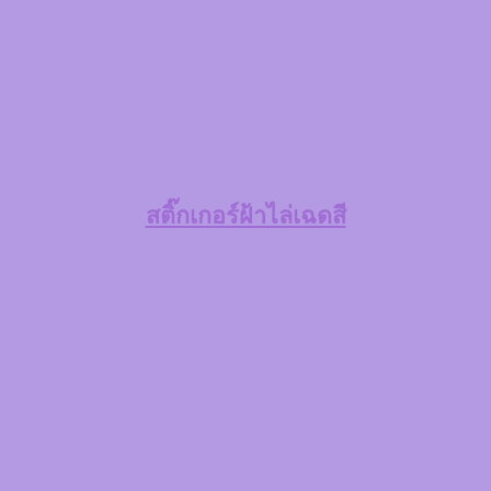
สติ๊กเกอร์ฝ้าไล่เฉดสี