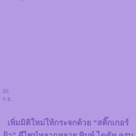
20
ก.ย.
เพิ่มมิติใหม่ให้กระจกด้วย “สติ๊กเกอร์
ฝ้า” ดีไซน์หลากหลาย พิมพ์ ไดคัท ครบ