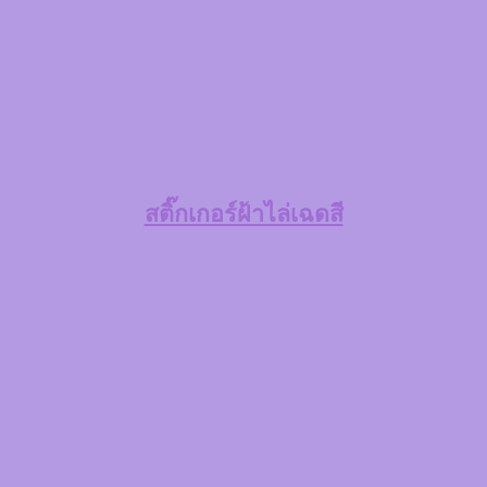
สติ๊กเกอร์ฝ้าไล่เฉดสี