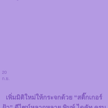
20
ก.ย.
เพิ่มมิติใหม่ให้กระจกด้วย “สติ๊กเกอร์
ฝ้า” ดีไซน์หลากหลาย พิมพ์ ไดคัท ครบ