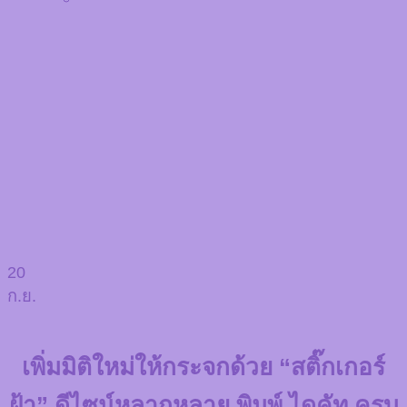
20
ก.ย.
เพิ่มมิติใหม่ให้กระจกด้วย “สติ๊กเกอร์
ฝ้า” ดีไซน์หลากหลาย พิมพ์ ไดคัท ครบ