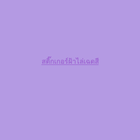
สติ๊กเกอร์ฝ้าไล่เฉดสี