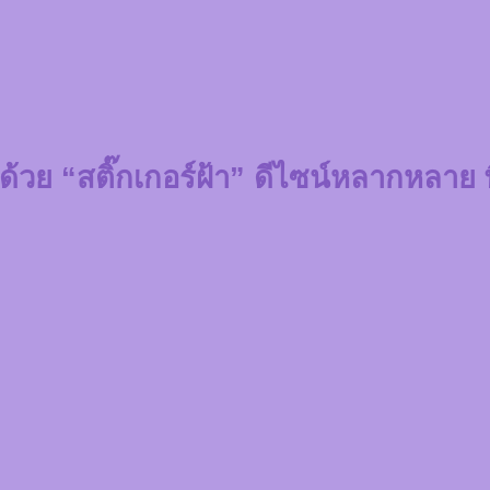
จกด้วย “สติ๊กเกอร์ฝ้า” ดีไซน์หลากหลาย