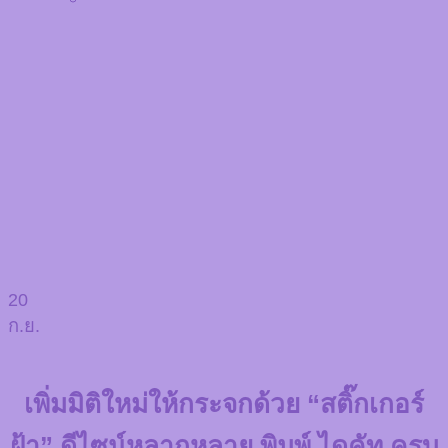
20
ก.ย.
เพิ่มมิติใหม่ให้กระจกด้วย “สติ๊กเกอร์
ฝ้า” ดีไซน์หลากหลาย พิมพ์ ไดคัท ครบ