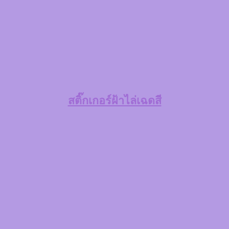
สติ๊กเกอร์ฝ้าไล่เฉดสี