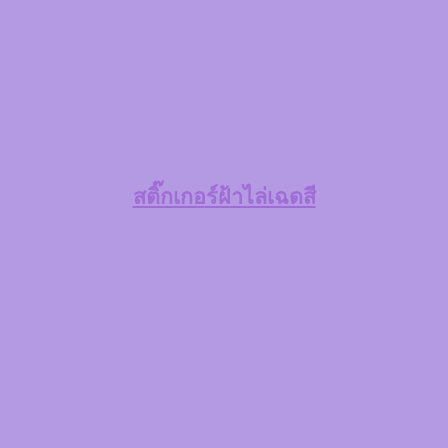
สติ๊กเกอร์ฝ้าไล่เฉดสี