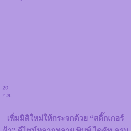
20
ก.ย.
เพิ่มมิติใหม่ให้กระจกด้วย “สติ๊กเกอร์
ฝ้า” ดีไซน์หลากหลาย พิมพ์ ไดคัท ครบ