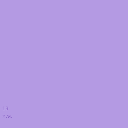
19
ก.พ.