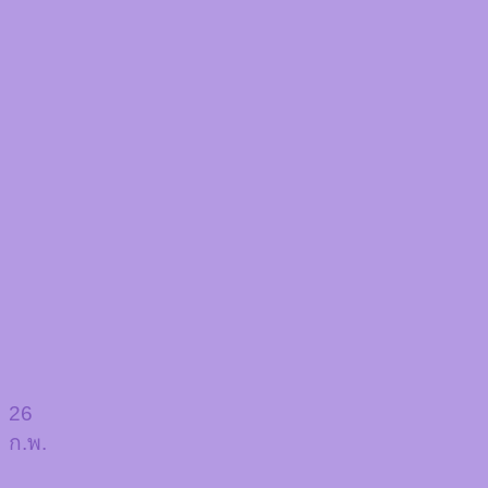
26
ก.พ.