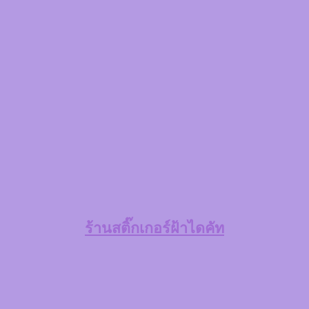
ร้าน
สติ๊กเกอร์ฝ้าไดคัท