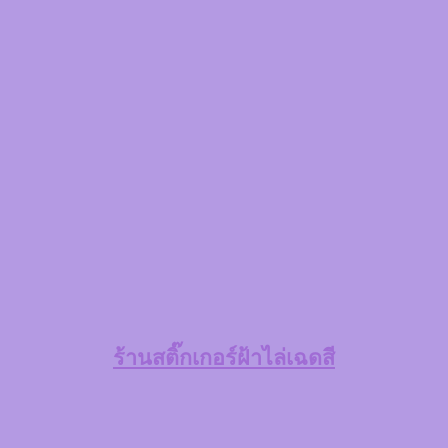
ร้าน
สติ๊กเกอร์ฝ้าไล่เฉดสี