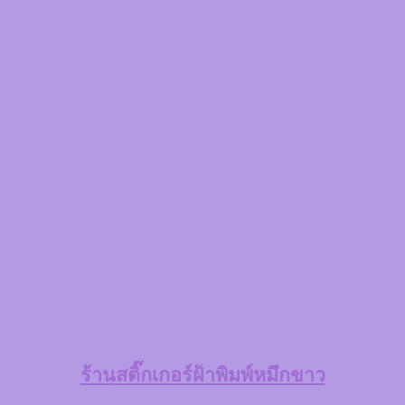
ร้าน
สติ๊กเกอร์ฝ้าพิมพ์หมึกขาว