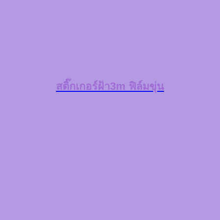
สติ๊กเกอร์ฝ้า3m ฟิล์มขุ่น