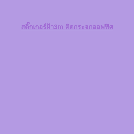
สติ๊กเกอร์ฝ้า3m
ติดกระจกออฟฟิศ