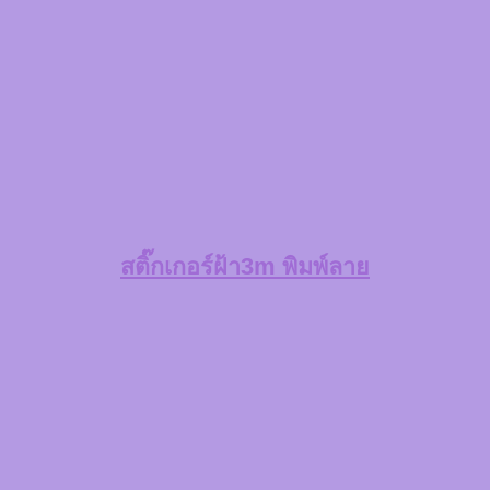
สติ๊กเกอร์ฝ้า3m พิมพ์ลาย