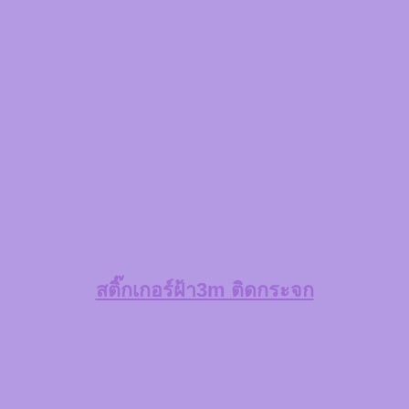
สติ๊กเกอร์ฝ้า3m ติดกระจก