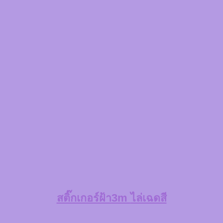
สติ๊กเกอร์ฝ้า3m
ไล่เฉดสี