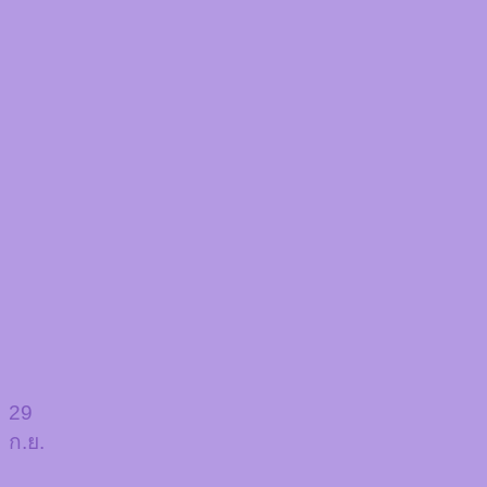
29
ก.ย.