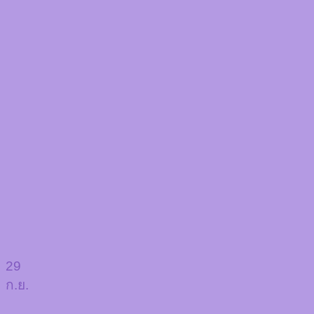
29
ก.ย.