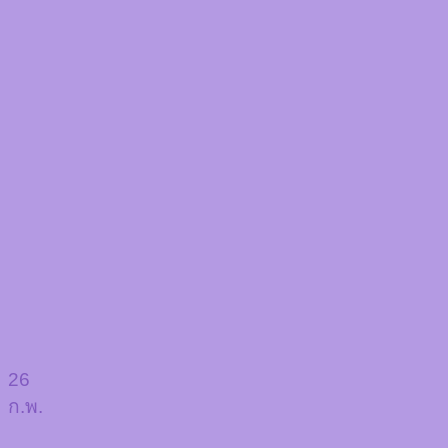
26
ก.พ.