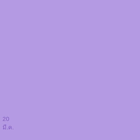
20
มี.ค.