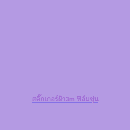
สติ๊กเกอร์ฝ้า3m ฟิล์มขุ่น