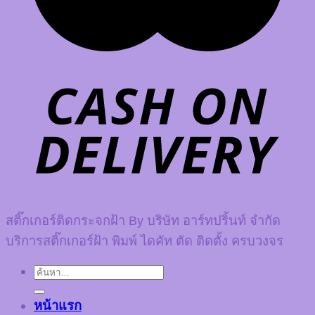
สติ๊กเกอร์ติดกระจกฝ้า By บริษัท อาร์ทปริ้นท์ จำกัด
บริการสติ๊กเกอร์ฝ้า พิมพ์ ไดคัท ตัด ติดตั้ง ครบวงจร
ค้นหา:
หน้าแรก