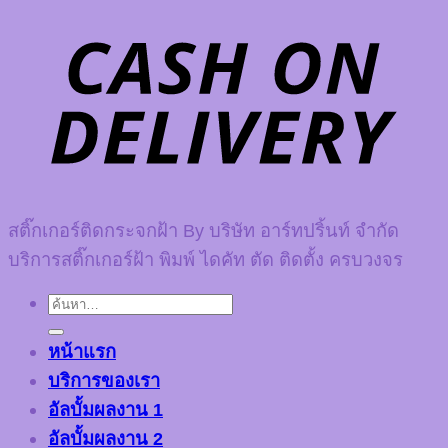
สติ๊กเกอร์ติดกระจกฝ้า By บริษัท อาร์ทปริ้นท์ จำกัด
บริการสติ๊กเกอร์ฝ้า พิมพ์ ไดคัท ตัด ติดตั้ง ครบวงจร
ค้นหา:
หน้าแรก
บริการของเรา
อัลบั้มผลงาน 1
อัลบั้มผลงาน 2