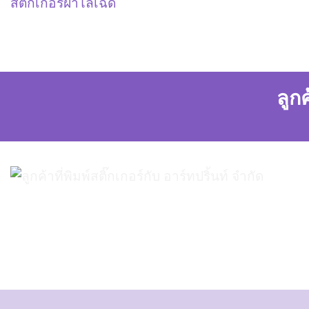
สติ๊กเกอร์ฝ้าไล่เฉด
ลูกค