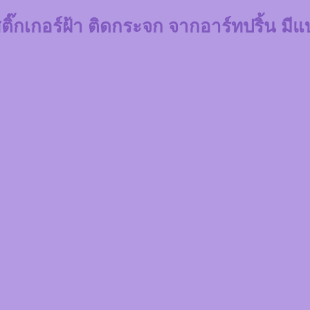
ิ๊กเกอร์ฝ้า ติดกระจก จากอาร์ทปริ้น มี