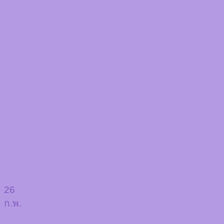
26
ก.พ.